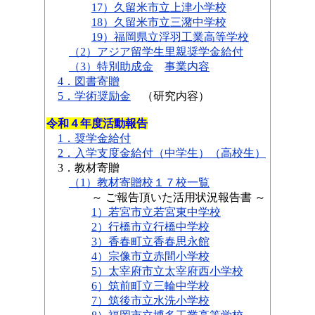
17）久留米市立上津小学校
18）久留米市立三潴中学校
19）福岡県立浮羽工業高等学校
（2）アジア留学生里親奨学金給付
（3）特別助成金
事業内容
4．図書寄贈
5．学術奨励金
（研究内容）
令和４年度活動報告
1．奨学金給付
2．入学支度金給付（中学生）
（高校生）
3．教材寄贈
（1）教材寄贈校１７校一覧
～ ご報告頂いた活用状況報告書 ～
1）若宮市立若宮東中学校
2）行橋市立行橋中学校
3）香春町立香春思永館
4）宗像市立赤間小学校
5）太宰府市立太宰府西小学校
6）筑前町立三輪中学校
7）筑後市立水洗小学校