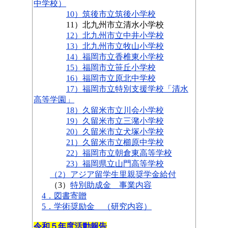
中学校）
10）筑後市立筑後小学校
11）北九州市立清水小学校
12）北九州市立中井小学校
13）北九州市立牧山小学校
14）福岡市立香椎東小学校
15）福岡市立笹丘小学校
16）福岡市立原北中学校
17）福岡市立特別支援学校「清水
高等学園」
18）久留米市立川会小学校
19）久留米市立三潴小学校
20）久留米市立犬塚小学校
21）久留米市立櫛原中学校
22）福岡市立朝倉東高等学校
23）福岡県立山門高等学校
（2）
アジア留学生里親奨学金給付
（3）
特別助成金 事業内容
4．図書寄贈
5．学術奨励金 （研究内容）
令和５年度活動報告