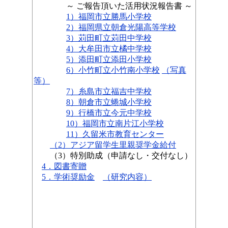
～ ご報告頂いた活用状況報告書 ～
1）福岡市立勝馬小学校
2）福岡県立朝倉光陽高等学校
3）苅田町立苅田中学校
4）大牟田市立橘中学校
5）添田町立添田小学校
6）小竹町立小竹南小学校
（写真
等）
7）糸島市立福吉中学校
8）朝倉市立蜷城小学校
9）行橋市立今元中学校
10）福岡市立南片江小学校
11）久留米市教育センター
（2）アジア留学生里親奨学金給付
（3）特別助成（申請なし・交付なし）
4．図書寄贈
5．学術奨励金
（研究内容）