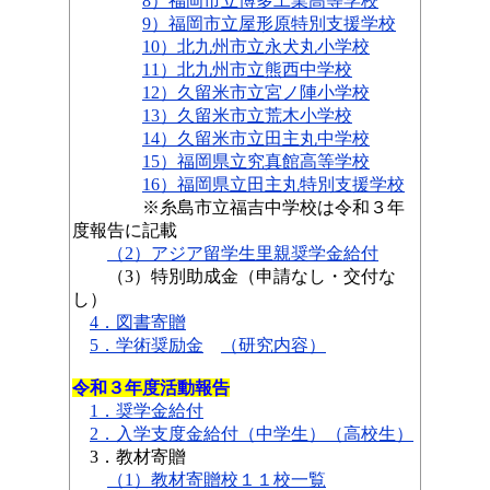
8）福岡市立博多工業高等学校
9）福岡市立屋形原特別支援学校
10）北九州市立永犬丸小学校
11）北九州市立熊西中学校
12）久留米市立宮ノ陣小学校
13）久留米市立荒木小学校
14）久留米市立田主丸中学校
15）福岡県立究真館高等学校
16）福岡県立田主丸特別支援学校
※糸島市立福吉中学校は令和３年
度報告に記載
（2）アジア留学生里親奨学金給付
（3）特別助成金（申請なし・交付な
し）
4．図書寄贈
5．学術奨励金
（研究内容）
令和３年度活動報告
1．奨学金給付
2．入学支度金給付（中学生）
（高校生）
3．教材寄贈
（1）
教材寄贈校
１１校
一覧