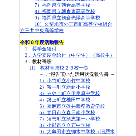
7）福岡県立
朝倉高等学校
8）福岡県立朝倉東高等学校
9）福岡県立朝倉光陽高等学校
10）久留米市外三市町高等学校組合
立三井中央高等学校
令和６年度活動報告
1．奨学金給付
2．入学支度金給付（中学生）
（高校生）
3．教材寄贈
(1) 教材寄贈校２３校一覧
～ ご報告頂いた活用状況報告書 ～
1）小竹町立小竹中学校
2）鞍手町立新延小学校
3）みやこ町立伊良原中学校
4）築上町立椎田中学校
5）嘉麻市立碓井義務教育学校
6）春日市立春日南小学校
7）須恵町立須恵第一小学校
8）小郡市立立石中学校
9）大牟田市立御木中学校（旧歴木