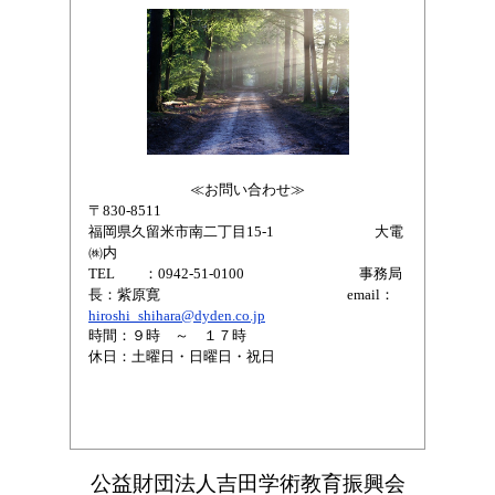
≪お問い合わせ≫
〒830-8511
福岡県久留米市南二丁目15-1 大電
㈱内
TEL ：0942-51-0100
事務局
長：紫原寛
em
ail：
hiroshi_shihara@dyden.co.jp
時間：９時 ～ １７時
休日：土曜日・日曜日・祝日
公益財団法人吉田学術教育振興会