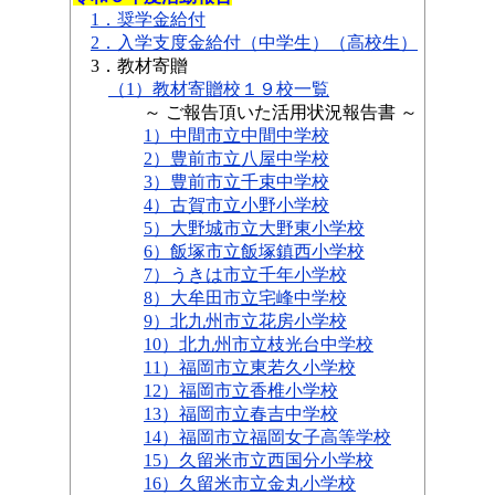
1．奨学金給付
2．入学支度金給付（中学生）
（高校生）
3．教材寄贈
（1）教材寄贈校１９校一覧
～ ご報告頂いた活用状況報告書 ～
1）中間市立中間中学校
2）豊前市立八屋中学校
3）豊前市立千束中学校
4）古賀市立小野小学校
5）大野城市立大野東小学校
6）飯塚市立飯塚鎮西小学校
7）うきは市立千年小学校
8）大牟田市立宅峰中学校
9）北九州市立花房小学校
10）北九州市立枝光台中学校
11）福岡市立東若久小学校
12）福岡市立香椎小学校
13）福岡市立春吉中学校
14）福岡市立福岡女子高等学校
15）久留米市立西国分小学校
16）久留米市立金丸小学校