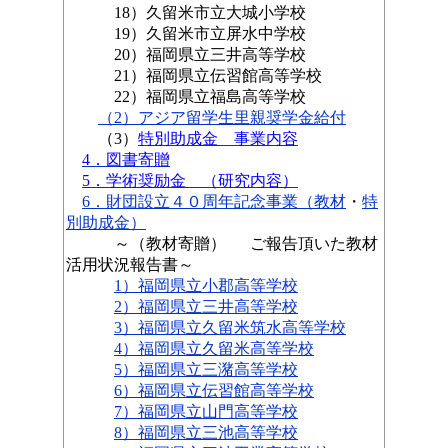
18）久留米市立大城小学校
19）久留米市立屏水中学校
20）福岡県立三井高等学校
21）福岡県立伝習館高等学校
22）福岡県立福島高等学校
（2）
アジア留学生里親奨学金給付
（3）
特別助成金 事業内容
4．図書寄贈
5．学術奨励金 （研究内容）
6．財団設立４０周年記念事業（教材
・
特
別助成金）
～（教材寄贈） ご報告頂いた教材
活用状況報告書～
1）福岡県立小郡高等学校
2）福岡県立三井高等学校
3）福岡県立久留米筑水高等学校
4）福岡県立久留米高等学校
5）福岡県立三潴高等学校
6）福岡県立伝習館高等学校
7）福岡県立山門高等学校
8）福岡県立三池高等学校