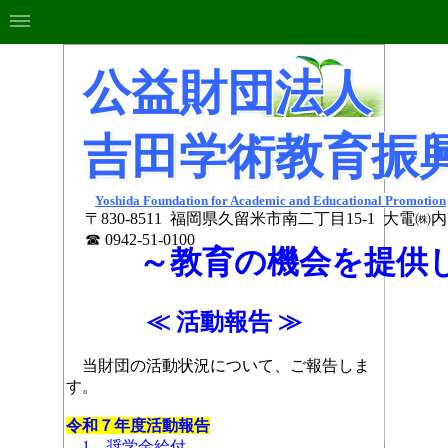
公益財団法人
吉田学術教育
振
Yoshida Foundation for Academic and Educational Promotion
〒830-8511
福岡県久留米市南二丁目15-1
大電㈱内
☎ 0942-51-0100
～教育の機会を提供
≪ 活動報告 ≫
当財団の活動状況について、ご報告しま
す。
令和７年度活動報告
1．奨学金給付