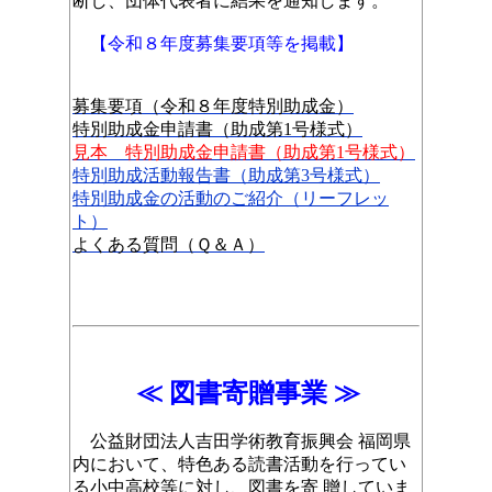
断し、団体代表者に結果を通知します。
【令和８年度募集要項等を掲載】
募集要項（令和８年度特別助成金）
特別助成金申請書（助成第1号様式）
見本
特別助成金申請書（助成第1号様式）
特別助成活動報告書
（助成第3号様式）
特別助成金の活動のご紹介（リーフレッ
ト）
よくある質問（Ｑ＆Ａ）
≪ 図書寄贈事業 ≫
公益財団法人吉田学術教育振興会 福岡県
内において、特色ある読書活動を行ってい
る小中高校等に対し、図書を寄 贈していま