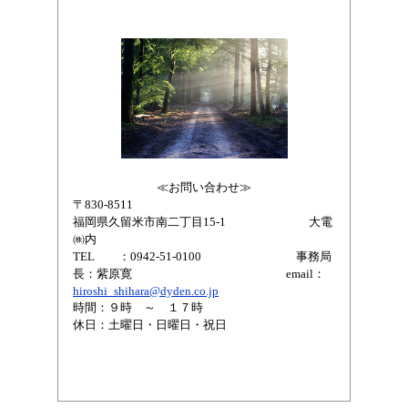
≪お問い合わせ≫
〒830-8511
福岡県久留米市南二丁目15-1 大電
㈱内
TEL ：0942-51-0100
事務局
長：紫原寛
em
ail：
hiroshi_shihara@dyden.co.jp
時間：９時 ～ １７時
休日：土曜日・日曜日・祝日